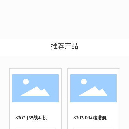
推荐产品
8302 J35战斗机
8303 094核潜艇
8
弹