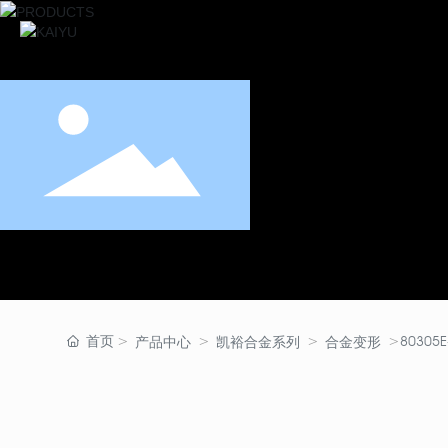
首页
80305E
产品中心
凯裕合金系列
合金变形