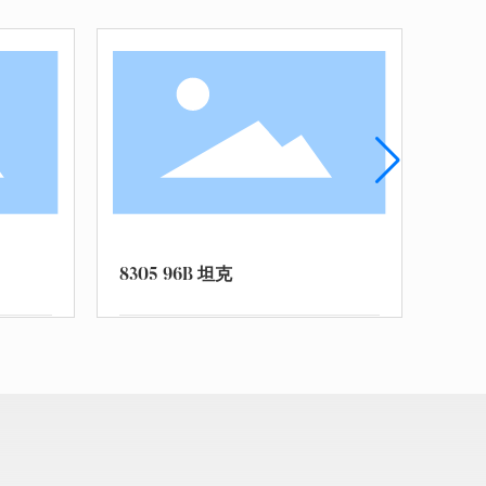
8306 HQ16防空导弹
8307 15式坦克