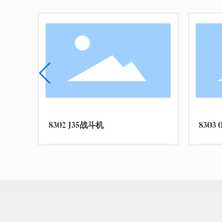
8303 094核潜艇
8304 猛士CSK