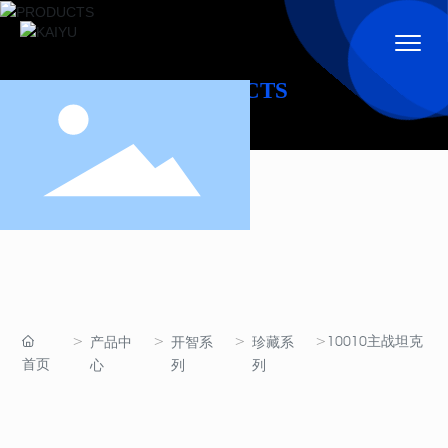
PRODUCTS
10010主战坦克
产品中
开智系
珍藏系
首页
心
列
列