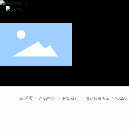
首页
98220
产品中心
开智系列
电动轨道火车