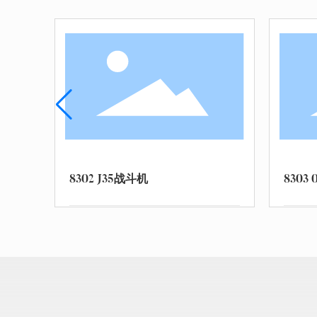
8303 094核潜艇
8304 猛士CS