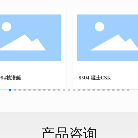
K
8305 96B 坦克
产品咨询