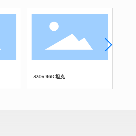
8306 HQ16防空导弹
8307 15式